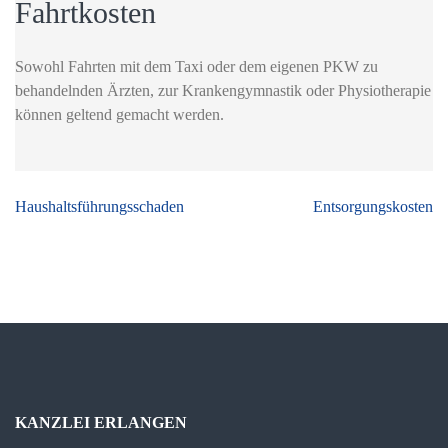
Fahrtkosten
Sowohl Fahrten mit dem Taxi oder dem eigenen PKW zu
behandelnden Ärzten, zur Krankengymnastik oder Physiotherapie
können geltend gemacht werden.
Beitragsnavigation
Haushaltsführungsschaden
Entsorgungskosten
KANZLEI ERLANGEN