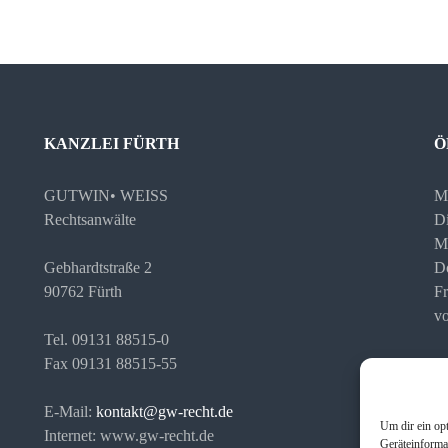
KANZLEI FÜRTH
Ö
GUTWIN• WEISS
M
Rechtsanwälte
Di
M
Gebhardtstraße 2
D
90762 Fürth
Fr
vo
Tel. 09131 88515-0
Fax 09131 88515-55
Te
Ih
E-Mail:
kontakt@gw-recht.de
Um dir ein op
Internet: www.gw-recht.de
Geräteinforma