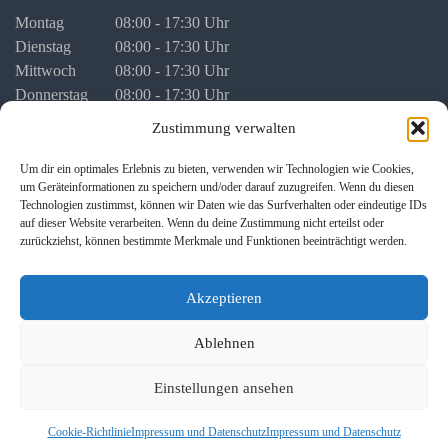
Montag
08:00 - 17:30 Uhr
Dienstag
08:00 - 17:30 Uhr
Mittwoch
08:00 - 17:30 Uhr
Donnerstag
08:00 - 17:30 Uhr
Freitag
08:00 - 16:00 Uhr
Zustimmung verwalten
vor Feiertagen
08:00 - 16:00 Uhr
Um dir ein optimales Erlebnis zu bieten, verwenden wir Technologien wie Cookies,
um Geräteinformationen zu speichern und/oder darauf zuzugreifen. Wenn du diesen
Termine für persönliche Besprechungen stimmen wir mit Ihnen
Technologien zustimmst, können wir Daten wie das Surfverhalten oder eindeutige IDs
individuell ab.
auf dieser Website verarbeiten. Wenn du deine Zustimmung nicht erteilst oder
zurückziehst, können bestimmte Merkmale und Funktionen beeinträchtigt werden.
Akzeptieren
Ablehnen
Copyright © 2026 Gutwin • WEISS | Rechtsanwälte | Erlangen ·
Einstellungen ansehen
Fürth. Alle Rechte vorbehalten
Impressum und Datenschutz
Cookie-Richtlinie
Impressum und Datenschutz
Impressum und Datenschutz