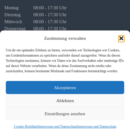
Montag
08:00 - 17:30 Uhr
Dienstag
08:00 - 17:30 Uhr
Mittwoch
08:00 - 17:30 Uhr
Donnerstag
08:00 - 17:30 Uhr
Freitag
08:00 - 16:00 Uhr
Zustimmung verwalten
vor Feiertagen
08:00 - 16:00 Uhr
Um dir ein optimales Erlebnis zu bieten, verwenden wir Technologien wie Cookies,
um Geräteinformationen zu speichern und/oder darauf zuzugreifen. Wenn du diesen
Termine für persönliche Besprechungen stimmen wir mit Ihnen
Technologien zustimmst, können wir Daten wie das Surfverhalten oder eindeutige IDs
individuell ab.
auf dieser Website verarbeiten. Wenn du deine Zustimmung nicht erteilst oder
zurückziehst, können bestimmte Merkmale und Funktionen beeinträchtigt werden.
Akzeptieren
Ablehnen
Copyright © 2026 Gutwin • WEISS | Rechtsanwälte | Erlangen ·
Einstellungen ansehen
Fürth. Alle Rechte vorbehalten
Impressum und Datenschutz
Cookie-Richtlinie
Impressum und Datenschutz
Impressum und Datenschutz