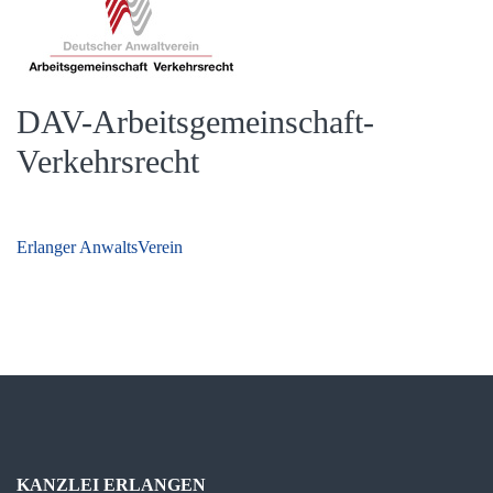
DAV-Arbeitsgemeinschaft-
Verkehrsrecht
Beitragsnavigation
Erlanger AnwaltsVerein
KANZLEI ERLANGEN